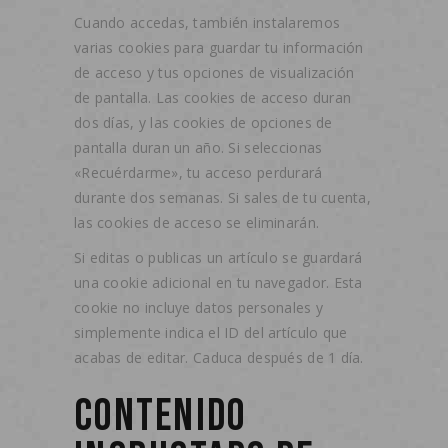
Cuando accedas, también instalaremos
varias cookies para guardar tu información
de acceso y tus opciones de visualización
de pantalla. Las cookies de acceso duran
dos días, y las cookies de opciones de
pantalla duran un año. Si seleccionas
«Recuérdarme», tu acceso perdurará
durante dos semanas. Si sales de tu cuenta,
las cookies de acceso se eliminarán.
Si editas o publicas un artículo se guardará
una cookie adicional en tu navegador. Esta
cookie no incluye datos personales y
simplemente indica el ID del artículo que
acabas de editar. Caduca después de 1 día.
CONTENIDO