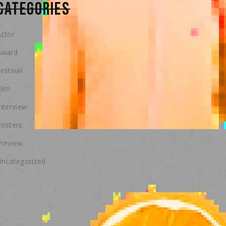
CATEGORIES
ctor
Award
estival
ilm
nterview
Posters
Preview
Uncategorized