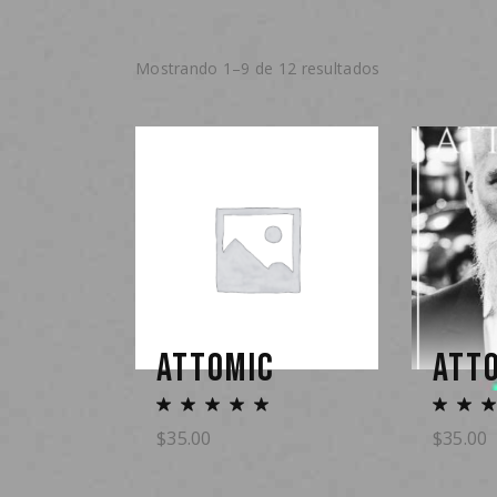
Mostrando 1–9 de 12 resultados
ATTOMIC
ATT
$
35.00
$
35.00