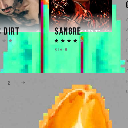
A
S DIRT
SANGRE
F
$
18.00
F
I
2