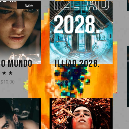
Sale
CO MUNDO
ILLIAD 2028.
$
10.00
$
28.00