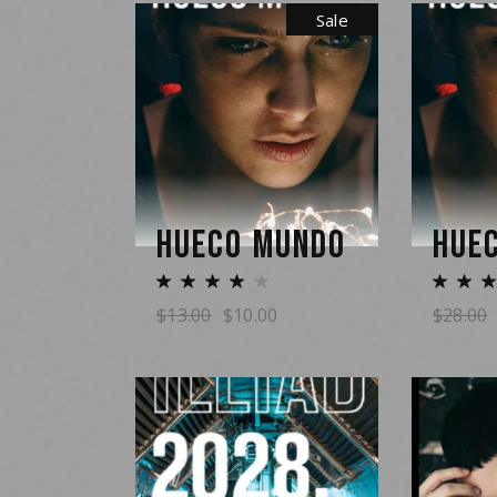
Sale
HUECO MUNDO
HUE
$
13.00
$
10.00
$
28.00