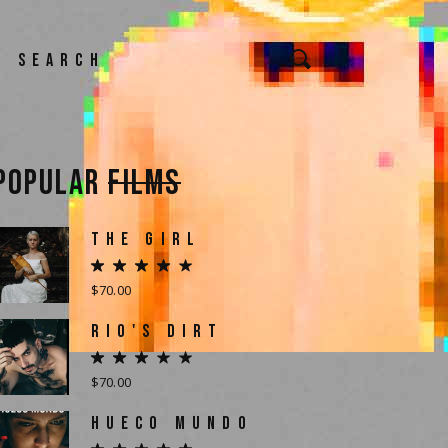
Search
or:
POPULAR
FILMS
THE GIRL
$
70.00
RIO'S DIRT
$
70.00
HUECO MUNDO