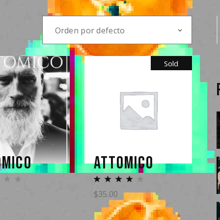
f
Orden por defecto
Sold
OMICO
ATTOMICO
$
35.00