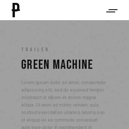
TRAILER
GREEN MACHINE
Lorem ipsum dolor sit amet, consectetur
adipisicing elit, sed do eiusmod tempor
incididunt ut labore et dolore magna
aliqua. Ut enim ad minim veniam, quis
nostrud exercitation ullamco laboris nisi
ut aliquip ex ea commodo consequat.
aute irure dolor in reprehenderit in