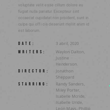
voluptate velit esse cillum dolore eu
fugiat nulla pariatur. Excepteur sint
occaecat cupidatat non proident, sunt in
culpa qui offi cia deserunt mollit anim id
est laborum.
3 abril, 2020
DATE:
Waylon Dalton,
WRITERS:
Justine
Henderson.
Jonathon
DIRECTOR:
Sheppard
Randy Sanders,
STARRING:
Miley Porter,
Isabelle Mcride,
Isabelle Uride,
Leon Mays, Phillip